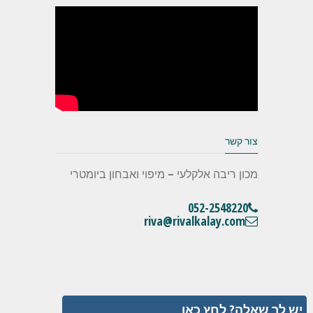
צור קשר
מכון ריבה אלקלעי – מיפוי ואבחון ביומטרי
052-2548220
riva@rivalkalay.com
יש לך שאלה? לחץ כאן