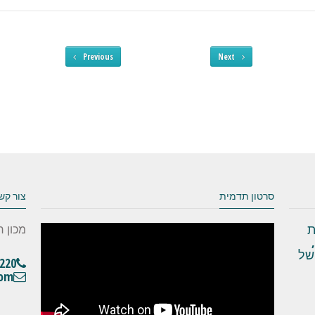
Previous
Next
סרטון תדמית
צור קש
ת
מכון ר
של
220
com