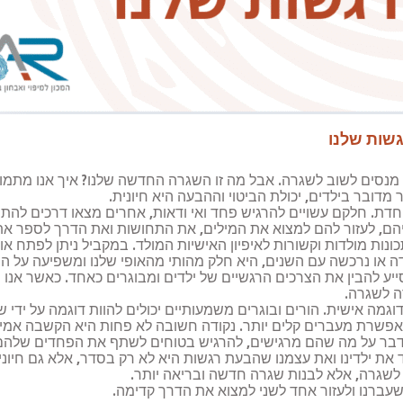
שות שלנו
אנו את עצמנו מנסים לשוב לשגרה. אבל מה זו השגרה החדשה שלנו? איך אנ
מדובר בילדים, יכולת הביטוי וההבעה היא חיונית.
וחדת. חלקם עשויים להרגיש פחד ואי ודאות, אחרים מצאו דרכים ל
ייהם, לעזור להם למצוא את המילים, את התחושות ואת הדרך לספר את
נות מולדות וקשורות לאיפיון האישיות המולד. במקביל ניתן לפתח אותן
לידה או נרכשה עם השנים, היא חלק מהותי מהאופי שלנו ומשפיעה על 
לסייע להבין את הצרכים הרגשיים של ילדים ומבוגרים כאחד. כאשר אנו מ
ה לשגרה.
דוגמה אישית. הורים ובוגרים משמעותיים יכולים להוות דוגמה על יד
רת מעברים קלים יותר. נקודה חשובה לא פחות היא הקשבה אמיתית
 לדבר על מה שהם מרגישים, להרגיש בטוחים לשתף את הפחדים שלהם
את ילדינו ואת עצמנו שהבעת רגשות היא לא רק בסדר, אלא גם חיונית
 לשגרה, אלא לבנות שגרה חדשה ובריאה יותר.
 שעברנו ולעזור אחד לשני למצוא את הדרך קדימה.