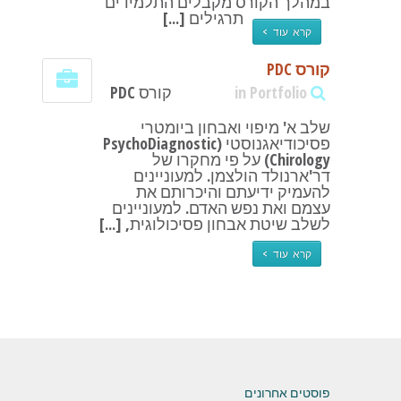
במהלך הקורס מקבלים התלמידים
תרגילים [...]
קרא עוד >
קורס PDC
in Portfolio
קורס PDC
שלב א' מיפוי ואבחון ביומטרי
פסיכודיאגנוסטי (PsychoDiagnostic
Chirology) על פי מחקרו של
דר'ארנולד הולצמן. למעוניינים
להעמיק ידיעתם והיכרותם את
עצמם ואת נפש האדם. למעוניינים
לשלב שיטת אבחון פסיכולוגית, [...]
קרא עוד >
פוסטים אחרונים