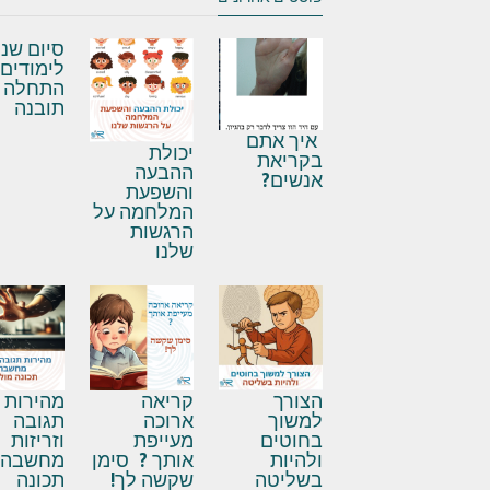
סיום שנ
לימודים,
התחלה 
תובנה
איך אתם
יכולת
בקריאת
ההבעה
אנשים?
והשפעת
המלחמה על
הרגשות
שלנו
מהירות
הצורך
קריאה
תגובה
למשוך
ארוכה
וזריזות
בחוטים
מעייפת
מחשבה 
ולהיות
אותך ? סימן
תכונה
בשליטה
שקשה לך!