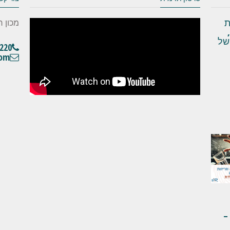
ת
מכון ר
של
220
com
–